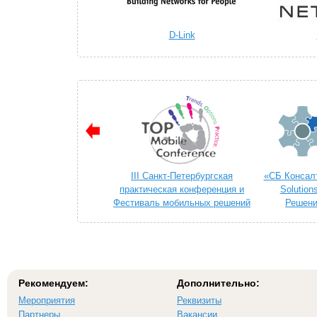
D-Link
III Санкт-Петербургская
«СБ Консалт
практическая конференция и
Solution
Фестиваль мобильных решений
Решени
«TOP MOBILE 2014»
телек
Рекомендуем:
Дополнительно:
Мероприятия
Реквизиты
Партнеры
Вакансии